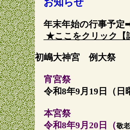
お知らせ
年末年始の行事予定
★ここをクリック【
初嶋大神宮 例大祭
宵宮祭
令和8年9月19日（日
本宮祭
令和8年9月20日（
敬